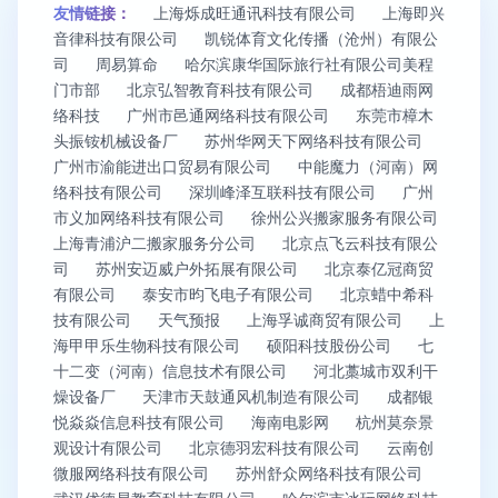
友情链接：
上海烁成旺通讯科技有限公司
上海即兴
音律科技有限公司
凯锐体育文化传播（沧州）有限公
司
周易算命
哈尔滨康华国际旅行社有限公司美程
门市部
北京弘智教育科技有限公司
成都梧迪雨网
络科技
广州市邑通网络科技有限公司
东莞市樟木
头振铵机械设备厂
苏州华网天下网络科技有限公司
广州市渝能进出口贸易有限公司
中能魔力（河南）网
络科技有限公司
深圳峰泽互联科技有限公司
广州
市义加网络科技有限公司
徐州公兴搬家服务有限公司
上海青浦沪二搬家服务分公司
北京点飞云科技有限公
司
苏州安迈威户外拓展有限公司
北京泰亿冠商贸
有限公司
泰安市昀飞电子有限公司
北京蜡中希科
技有限公司
天气预报
上海孚诚商贸有限公司
上
海甲甲乐生物科技有限公司
硕阳科技股份公司
七
十二变（河南）信息技术有限公司
河北藁城市双利干
燥设备厂
天津市天鼓通风机制造有限公司
成都银
悦焱焱信息科技有限公司
海南电影网
杭州莫奈景
观设计有限公司
北京德羽宏科技有限公司
云南创
微服网络科技有限公司
苏州舒众网络科技有限公司