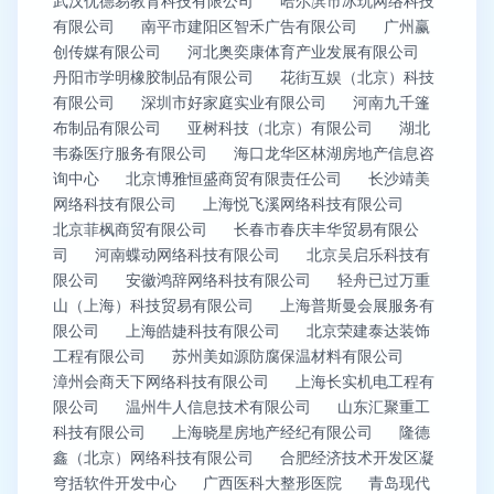
武汉优德易教育科技有限公司
哈尔滨市冰玩网络科技
有限公司
南平市建阳区智禾广告有限公司
广州赢
创传媒有限公司
河北奥奕康体育产业发展有限公司
丹阳市学明橡胶制品有限公司
花街互娱（北京）科技
有限公司
深圳市好家庭实业有限公司
河南九千篷
布制品有限公司
亚树科技（北京）有限公司
湖北
韦淼医疗服务有限公司
海口龙华区林湖房地产信息咨
询中心
北京博雅恒盛商贸有限责任公司
长沙靖美
网络科技有限公司
上海悦飞溪网络科技有限公司
北京菲枫商贸有限公司
长春市春庆丰华贸易有限公
司
河南蝶动网络科技有限公司
北京吴启乐科技有
限公司
安徽鸿辞网络科技有限公司
轻舟已过万重
山（上海）科技贸易有限公司
上海普斯曼会展服务有
限公司
上海皓婕科技有限公司
北京荣建泰达装饰
工程有限公司
苏州美如源防腐保温材料有限公司
漳州会商天下网络科技有限公司
上海长实机电工程有
限公司
温州牛人信息技术有限公司
山东汇聚重工
科技有限公司
上海晓星房地产经纪有限公司
隆德
鑫（北京）网络科技有限公司
合肥经济技术开发区凝
穹括软件开发中心
广西医科大整形医院
青岛现代